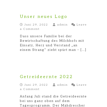
Unser neues Logo
Juni 29, 2022
admin
Leave
on
a Comment
Unser
Dass unsere Familie bei der
neues
Bewirtschaftung des Milchhofs mit
Logo
Einsatz, Herz und Verstand „an
einem Strang“ zieht spürt man – […]
Getreideernte 2022
Juni 29, 2022
admin
Leave
on
a Comment
Getreideernte
Anfang Juli stand die Getreideernte
2022
bei uns ganz oben auf dem
Tagesprogramm. Der Mähdrescher