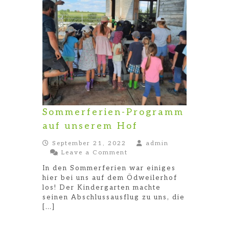
Sommerferien-Programm
auf unserem Hof
September 21, 2022
admin
on
Leave a Comment
Sommerferien-
In den Sommerferien war einiges
Programm
hier bei uns auf dem Ödweilerhof
auf
los! Der Kindergarten machte
unserem
seinen Abschlussausflug zu uns, die
Hof
[…]