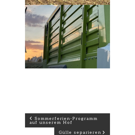
Beitrags-
Sommerferien-Programm
auf unserem Hof
Navigation
Gülle separieren